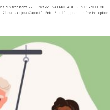
niques aux transferts 270 € Net de TVATARIF ADHERENT SYNFEL ou
7 heures (1 jour)Capacité : Entre 6 et 10 apprenants Pré-inscription