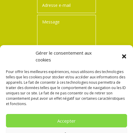
Gérer le consentement aux
cookies
=
6 + 10
Envoi
Pour offrir les meilleures expériences, nous utilisons des technologies
telles que les cookies pour stocker et/ou accéder aux informations des
appareils. Le fait de consentir à ces technologies nous permettra de
traiter des données telles que le comportement de navigation ou les ID
uniques sur ce site. Le fait de ne pas consentir ou de retirer son
consentement peut avoir un effet négatif sur certaines caractéristiques
et fonctions.
Notre organisme de formation est certifié QUALIOPI.
Accepter
Retrouvez notre certificat en cliquant sur le bouton ci-