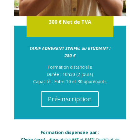
300 € Net de TVA
TARIF ADHERENT SYNFEL ou ETUDIANT :
280 €
Formation distancielle
Durée : 10
h30 (2 jours)
Capacité : Entre 10 et 30 apprenants
Pré-inscription
Formation dispensée par :
Claire Lecut
: Formatrice EFT et RMTI Certificat de