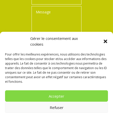
Gérer le consentement aux
cookies
=
13 + 2
Envoi
Pour offrir les meilleures expériences, nous utilisons des technologies
telles que les cookies pour stocker et/ou accéder aux informations des
appareils. Le fait de consentir à ces technologies nous permettra de
traiter des données telles que le comportement de navigation ou les ID
uniques sur ce site. Le fait de ne pas consentir ou de retirer son
consentement peut avoir un effet négatif sur certaines caractéristiques
et fonctions.
Notre organisme de formation est certifié QUALIOPI.
Accepter
Retrouvez notre certificat en cliquant sur le bouton ci-
Refuser
dessous :