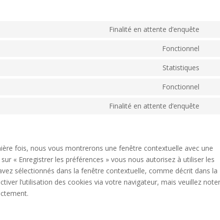
Finalité en attente d’enquête
Con
to
Fonctionnel
Con
serv
to
Statistiques
divi-
Con
serv
(ele
to
Fonctionnel
wor
the
Con
serv
to
Finalité en attente d’enquête
goo
Con
serv
anal
to
com
serv
dive
mière fois, nous vous montrerons une fenêtre contextuelle avec une
sur « Enregistrer les préférences » vous nous autorisez à utiliser les
avez sélectionnés dans la fenêtre contextuelle, comme décrit dans la
iver l’utilisation des cookies via votre navigateur, mais veuillez note
ectement.