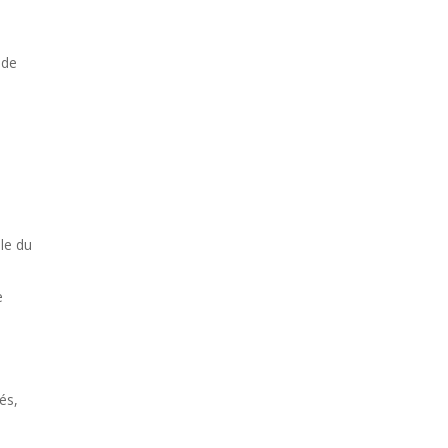
 de
le du
e
és,