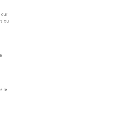
 dur
rs ou
Ce
e le