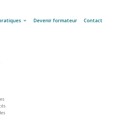
pratiques
Devenir formateur
Contact
s
ées
cés
des