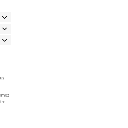
tatistiques
arketing
lus
rimez
tre