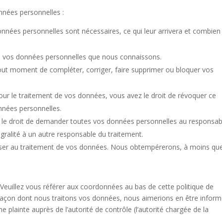
nnées personnelles :
onnées personnelles sont nécessaires, ce qui leur arrivera et combien
r à vos données personnelles que nous connaissons.
à tout moment de compléter, corriger, faire supprimer ou bloquer vos
r le traitement de vos données, vous avez le droit de révoquer ce
nnées personnelles.
z le droit de demander toutes vos données personnelles au responsab
égralité à un autre responsable du traitement.
oser au traitement de vos données. Nous obtempérerons, à moins qu
. Veuillez vous référer aux coordonnées au bas de cette politique de
 façon dont nous traitons vos données, nous aimerions en être inform
plainte auprès de l’autorité de contrôle (l’autorité chargée de la