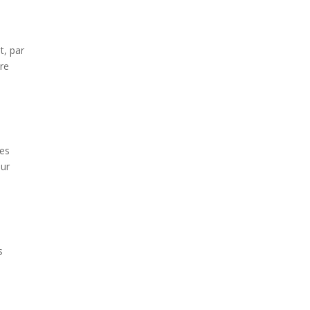
.
t, par
re
ies
our
s